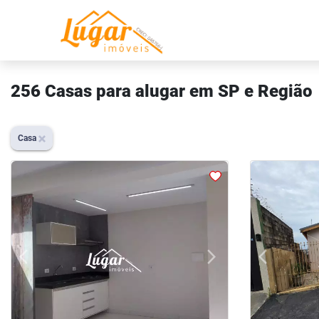
256 Casas para alugar em SP e Região
Casa
arrow_back_ios
arrow_forward_ios
arrow_back_ios
Previous
Next
Previous