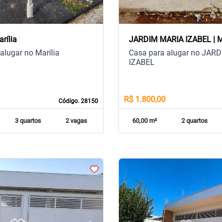
arília
JARDIM MARIA IZABEL | Ma
alugar no Marília
Casa para alugar no JAR
IZABEL
R$ 1.800,00
Código. 28150
3 quartos
2 vagas
60,00 m²
2 quartos