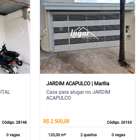
arrow_forward_ios
arrow_back_ios
arrow_forward_ios
Next
Previous
Next
JARDIM ACAPULCO | Marília
MITAL
Casa para alugar no JARDIM
ACAPULCO
R$ 2.500,00
Código. 28146
Código. 26163
0 vagas
120,00 m²
2 quartos
0 vagas