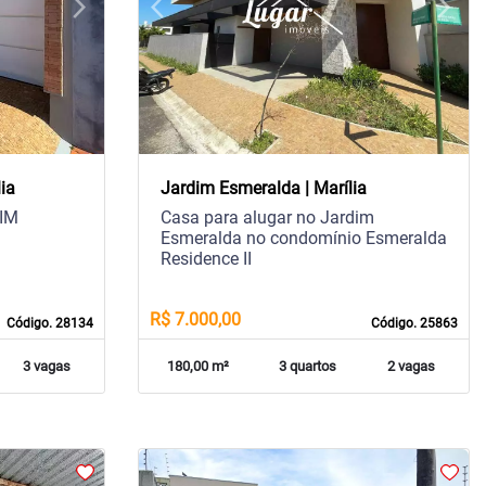
arrow_forward_ios
arrow_back_ios
arrow_forward_ios
Next
Previous
Next
ia
Jardim Esmeralda | Marília
DIM
Casa para alugar no Jardim
Esmeralda no condomínio Esmeralda
Residence II
R$ 7.000,00
Código. 28134
Código. 25863
3 vagas
180,00 m²
3 quartos
2 vagas