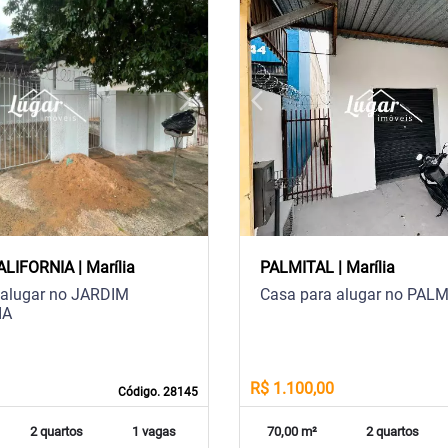
arrow_forward_ios
arrow_back_ios
Next
Previous
LIFORNIA | Marília
PALMITAL | Marília
 alugar no JARDIM
Casa para alugar no PAL
IA
R$ 1.100,00
Código. 28145
2 quartos
1 vagas
70,00 m²
2 quartos