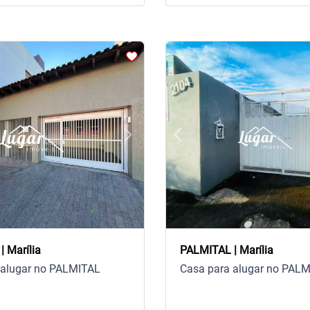
arrow_forward_ios
arrow_back_ios
Next
Previous
 Marília
PALMITAL | Marília
 alugar no PALMITAL
Casa para alugar no PAL