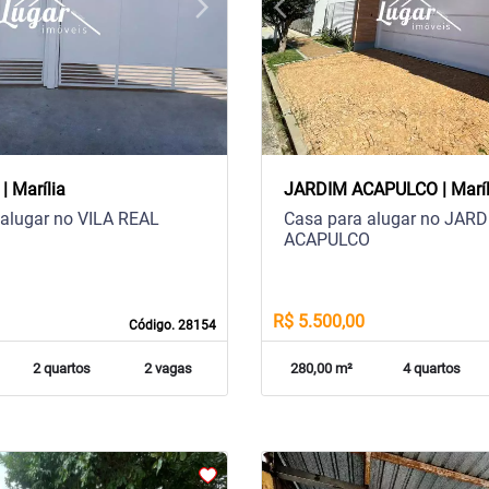
arrow_forward_ios
arrow_back_ios
Next
Previous
| Marília
JARDIM ACAPULCO | Maríl
 alugar no VILA REAL
Casa para alugar no JAR
ACAPULCO
R$ 5.500,00
Código. 28154
2 quartos
2 vagas
280,00 m²
4 quartos