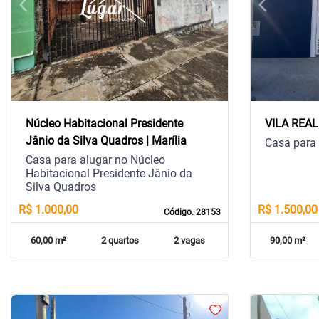
arrow_back_ios
arrow_forward_ios
arrow_back_ios
Previous
Next
Previous
Núcleo Habitacional Presidente
VILA REAL 
Jânio da Silva Quadros | Marília
Casa para
Casa para alugar no Núcleo
Habitacional Presidente Jânio da
Silva Quadros
R$ 1.000,00
R$ 1.500,00
Código. 28153
60,00 m²
2 quartos
2 vagas
90,00 m²