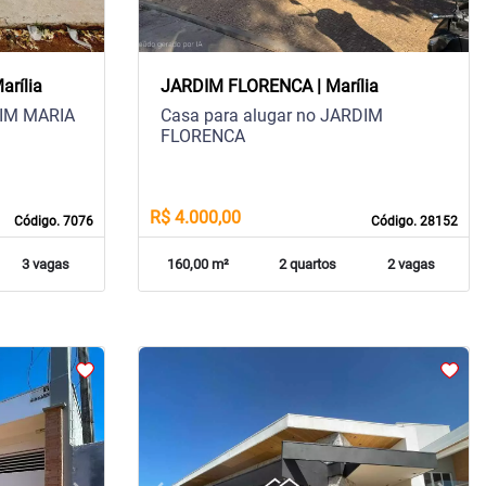
rília
JARDIM FLORENCA | Marília
DIM MARIA
Casa para alugar no JARDIM
FLORENCA
R$ 4.000,00
Código. 7076
Código. 28152
3 vagas
160,00 m²
2 quartos
2 vagas