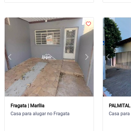
arrow_back_ios
arrow_forward_ios
arrow_back_ios
Previous
Next
Previous
Fragata | Marília
PALMITAL |
Casa para alugar no Fragata
Casa para