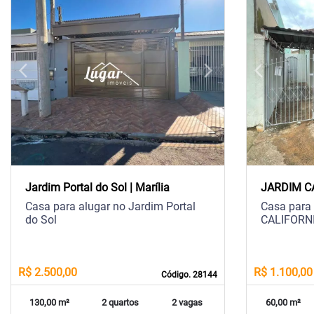
arrow_back_ios
arrow_forward_ios
arrow_back_ios
Previous
Next
Previous
Jardim Portal do Sol | Marília
JARDIM CA
Casa para alugar no Jardim Portal
Casa para
do Sol
CALIFORN
R$ 2.500,00
R$ 1.100,00
Código. 28144
130,00 m²
2 quartos
2 vagas
60,00 m²