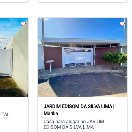
arrow_forward_ios
arrow_back_ios
arrow_forward_ios
Next
Previous
Next
JARDIM EDISOM DA SILVA LIMA |
Marília
MITAL
Casa para alugar no JARDIM
EDISOM DA SILVA LIMA