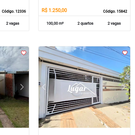
R$ 1.250,00
Código. 12336
Código. 15842
2 vagas
100,00 m²
2 quartos
2 vagas
arrow_forward_ios
arrow_back_ios
arrow_forward_ios
Next
Previous
Next