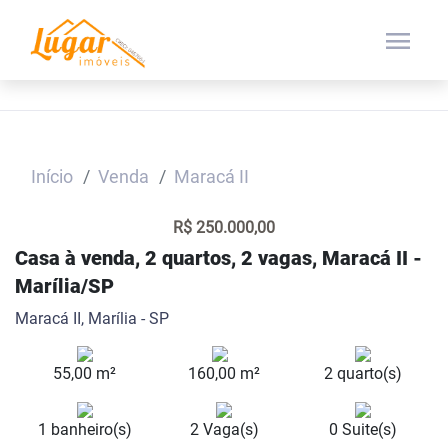
menu
Início
Venda
Maracá II
R$ 250.000,00
Casa à venda, 2 quartos, 2 vagas, Maracá II -
Marília/SP
Maracá II, Marília - SP
55,00 m²
160,00 m²
2 quarto(s)
1 banheiro(s)
2 Vaga(s)
0 Suite(s)