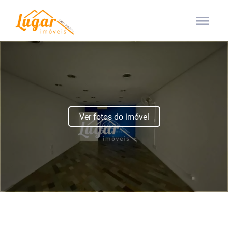
menu
Ver fotos do imóvel