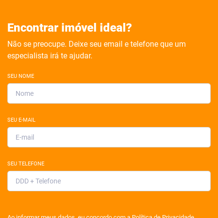
Encontrar imóvel ideal?
Não se preocupe. Deixe seu email e telefone que um
especialista irá te ajudar.
SEU NOME
SEU E-MAIL
SEU TELEFONE
Ao informar meus dados, eu concordo com a
Política de Privacidade
.