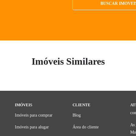
BUSCAR IMOVEI
Imóveis Similares
IMÓVEIS
CLIENTE
AT
con
Imóveis para comprar
Blog
Av.
Imóveis para alugar
Área do cliente
Mar