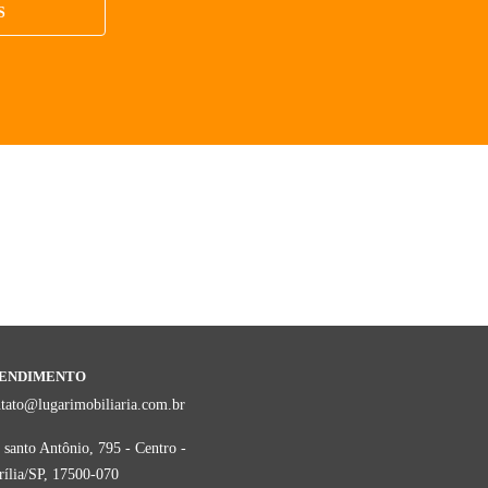
S
ENDIMENTO
tato@lugarimobiliaria.com.br
 santo Antônio, 795 - Centro -
ília/SP, 17500-070