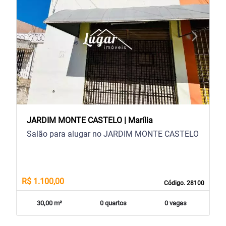
arrow_back_ios
arrow_forward_ios
Previous
Next
JARDIM MONTE CASTELO | Marília
Salão para alugar no JARDIM MONTE CASTELO
R$ 1.100,00
Código. 28100
30,00 m²
0 quartos
0 vagas